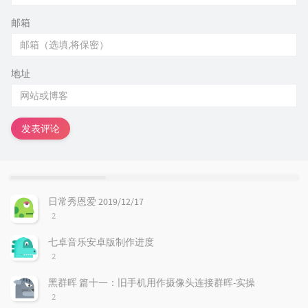
邮箱
地址
发表评论
热
最
随
门
新
机
日常秀恩爱 2019/12/17
文
评
文
评
2
章
论
章
论
数：
七卓音乐安卓版制作进度
评
2
论
数：
黑群晖 篇十一：旧手机用作摄像头连接群晖-实操
评
2
论