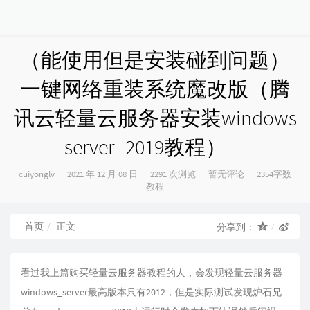
（能使用但是安装碰到问题）
一键网络重装系统魔改版（腾
讯云轻量云服务器安装windows
_server_2019教程）
博
发
cuiyonglv
2021 年 12 月 08 日
2291 次浏览
暂无评论
2354字数
主：
布
分
教程
时
类：
间：
首页
正文
分享到：
看过我上篇购买轻量云服务器教程的人，会发现轻量云服务器
windows_server最高版本只有2012，但是实际测试发现炉石兄