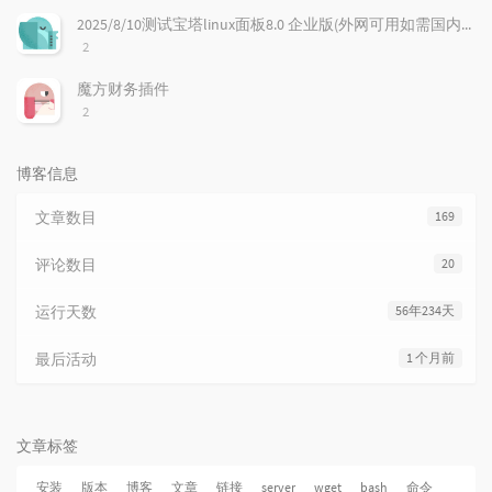
数：
2025/8/10测试宝塔linux面板8.0 企业版(外网可用如需国内先本地化)
评
2
论
数：
魔方财务插件
评
2
论
数：
博客信息
文章数目
169
评论数目
20
运行天数
56年234天
最后活动
1 个月前
文章标签
安装
版本
博客
文章
链接
server
wget
bash
命令